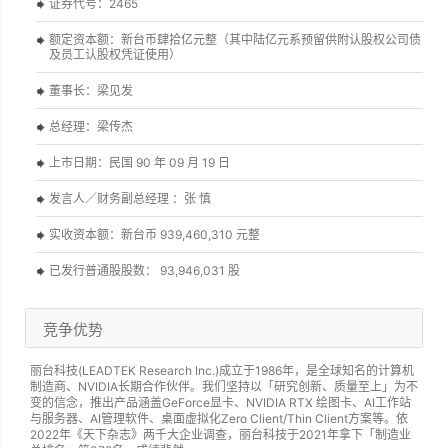
证券代号：2465
额定资本额：新台币肆拾亿元整（其中陆亿元系预留供附认股权公司债
及员工认股权凭证使用）
董事长：梁见发
总经理：梁传杰
上市日期：民国 90 年 09 月 19 日
发言人／财务副总经理 ：张 慎
实收资本额：新台币 939,460,310 元整
已发行普通股股数： 93,946,031 股
竞争优势
丽台科技(LEADTEK Research Inc.)成立于1986年，是全球知名的计算机
制造商、NVIDIA长期合作伙伴。我们坚持以「研究创新、质量至上」为不
变的信念，推出产品涵盖GeForce显卡、NVIDIA RTX 绘图卡、AI工作站
与服务器、AI管理软件、桌面虚拟化Zero Client/Thin Client方案等。依
2022年《天下杂志》两千大企业调查，丽台科技于2021年拿下「制造业