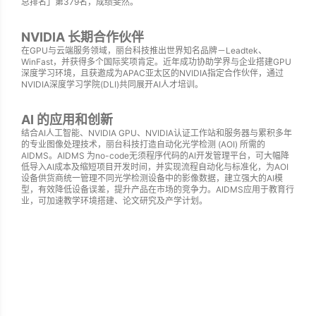
总排名」第379名，成绩斐然。
NVIDIA 长期合作伙伴
在GPU与云端服务领域，丽台科技推出世界知名品牌－Leadtek、
WinFast，并获得多个国际奖项肯定。近年成功协助学界与企业搭建GPU
深度学习环境，且获邀成为APAC亚太区的NVIDIA指定合作伙伴，通过
NVIDIA深度学习学院(DLI)共同展开AI人才培训。
AI 的应用和创新
结合AI人工智能、NVIDIA GPU、NVIDIA认证工作站和服务器与累积多年
的专业图像处理技术，丽台科技打造自动化光学检测 (AOI) 所需的
AIDMS。AIDMS 为no-code无须程序代码的AI开发管理平台，可大幅降
低导入AI成本及缩短项目开发时间，并实现流程自动化与标准化，为AOI
设备供货商统一管理不同光学检测设备中的影像数据，建立强大的AI模
型，有效降低设备误差，提升产品在市场的竞争力。AIDMS应用于教育行
业，可加速教学环境搭建、论文研究及产学计划。