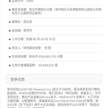
证券代号：2465
额定资本额：新台币肆拾亿元整（其中陆亿元系预留供附认股权公司债
及员工认股权凭证使用）
董事长：梁见发
总经理：梁传杰
上市日期：民国 90 年 09 月 19 日
发言人／财务副总经理 ：张 慎
实收资本额：新台币 939,460,310 元整
已发行普通股股数： 93,946,031 股
竞争优势
丽台科技(LEADTEK Research Inc.)成立于1986年，是全球知名的计算机
制造商、NVIDIA长期合作伙伴。我们坚持以「研究创新、质量至上」为不
变的信念，推出产品涵盖GeForce显卡、NVIDIA RTX 绘图卡、AI工作站
与服务器、AI管理软件、桌面虚拟化Zero Client/Thin Client方案等。依
2022年《天下杂志》两千大企业调查，丽台科技于2021年拿下「制造业