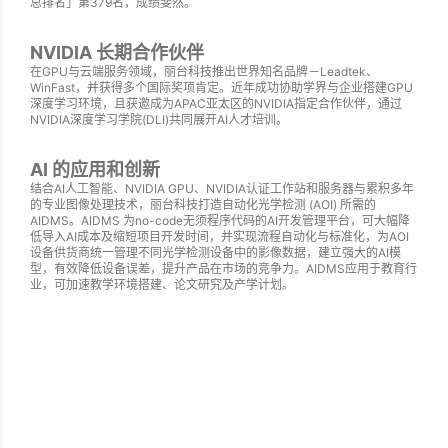
总排名」第379名，成绩斐然。
NVIDIA 长期合作伙伴
在GPU与云端服务领域，丽台科技推出世界知名品牌－Leadtek、
WinFast，并获得多个国际奖项肯定。近年成功协助学界与企业搭建GPU
深度学习环境，且获邀成为APAC亚太区的NVIDIA指定合作伙伴，通过
NVIDIA深度学习学院(DLI)共同展开AI人才培训。
AI 的应用和创新
结合AI人工智能、NVIDIA GPU、NVIDIA认证工作站和服务器与累积多年
的专业图像处理技术，丽台科技打造自动化光学检测 (AOI) 所需的
AIDMS。AIDMS 为no-code无须程序代码的AI开发管理平台，可大幅降
低导入AI成本及缩短项目开发时间，并实现流程自动化与标准化，为AOI
设备供货商统一管理不同光学检测设备中的影像数据，建立强大的AI模
型，有效降低设备误差，提升产品在市场的竞争力。AIDMS应用于教育行
业，可加速教学环境搭建、论文研究及产学计划。