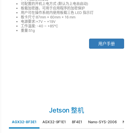
可配置的开机上电方式 (默认为上电自启动)
板载加密器，可用于应用程序的加密保护
用户可在操作系统内使用板载三色 LED 指示灯
板卡尺寸:87mm × 60mm × 16 mm
电源要求:+7V ~ +19V
工作温度: -40 ~ +85°C
重量:51g
用户手册
Jetson 整机
AGX32-
8F3E1
AGX32-
9F1E1
8F4E1
Nano-
SYS-2006
NX-
S