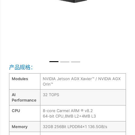
产品规格：
Modules
NVIDIA Jetson AGX Xavier™ / NVIDIA AGX
Orin™
AI
32 TOPS
Performance
CPU
8-core Carmel ARM ® v8.2
64-bit CPU,8MB L2+4MB L3
Memory
32GB 256Bit LPDDR4x1 136.5GB/s