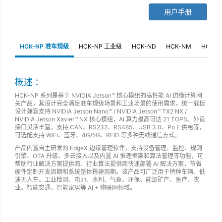
用户手册
HCK-NP
准车规级
HCK-NP
工业级
HCK-ND
HCK-NM
HCK-B
概述 ：
HCK-NP 系列是基于 NVIDIA Jetson™ 核心模组的高性能 AI 边缘计算网
关产品，其设计完全满足准车规级场景和工业场景的使用需求，统一载板
设计兼容支持 NVIDIA Jetson Nano™ / NVIDIA Jetson™ TX2 NX /
NVIDIA Jetson Xavier™ NX 核心模组，AI 算力最高可达 21 TOPS。外设
接口灵活丰富，支持 CAN、RS232、RS485、USB 3.0、Po E 供电等，
可选配支持 WiFi、蓝牙、4G/5G、RFID 等多种无线通信方式。
产品内置自主研发的 EdgeX 边缘管理软件，支持设备管理、监控、规则
引擎、OTA 升级、多云接入以及内置 AI 推理框架和算法管理等功能，可
帮助行业解决方案提供商、行业算法提供商快速部署 AI 解决方案，节省
硬件定制开发周期和系统整体搭建周期。该产品可广泛用于特种车辆、低
速无人车、工业检测、电力、水利、气象、环保、能源矿产、医疗、农
业、智能交通、智能家居等 AI + 物联网领域。