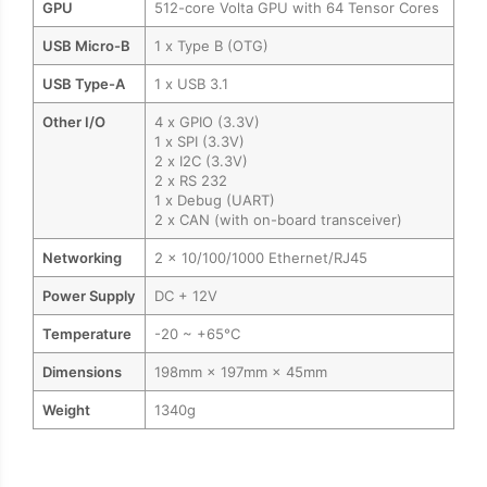
GPU
512-core Volta GPU with 64 Tensor Cores
USB Micro-B
1 x Type B (OTG)
USB Type-A
1 x USB 3.1
Other I/O
4 x GPIO (3.3V)
1 x SPI (3.3V)
2 x I2C (3.3V)
2 x RS 232
1 x Debug (UART)
2 x CAN (with on-board transceiver)
Networking
2 x 10/100/1000 Ethernet/RJ45
Power Supply
DC + 12V
Temperature
-20 ~ +65°C
Dimensions
198mm × 197mm × 45mm
Weight
1340g