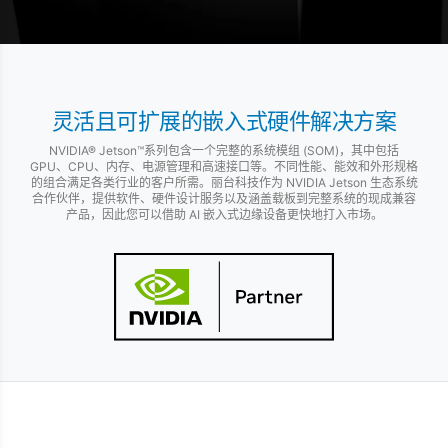
灵活且可扩展的嵌入式硬件解决方案
NVIDIA® Jetson™系列包含一个完整的系统模组 (SOM)，其中包括
GPU、CPU、内存、电源管理和高速接口等。不同性能、能效和外形规格
的组合满足各类行业的客户所需。丽台科技作为 NVIDIA Jetson 生态系统
合作伙伴，提供软件、硬件设计服务以及涵盖载板到完整系统的现成兼容
产品，因此您可以借助 AI 嵌入式边缘设备更快地打入市场。