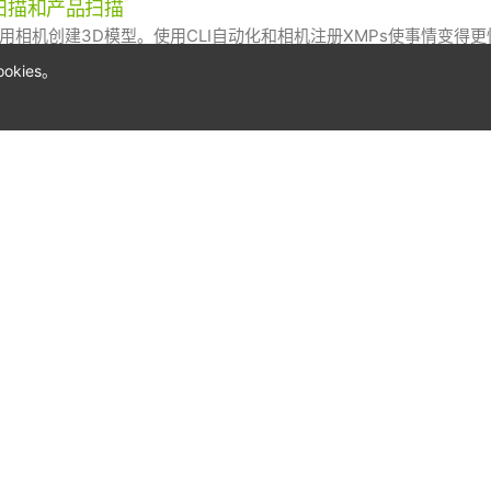
扫描和产品扫描
用相机创建3D模型。使用CLI自动化和相机注册XMPs使事情变得
kies。