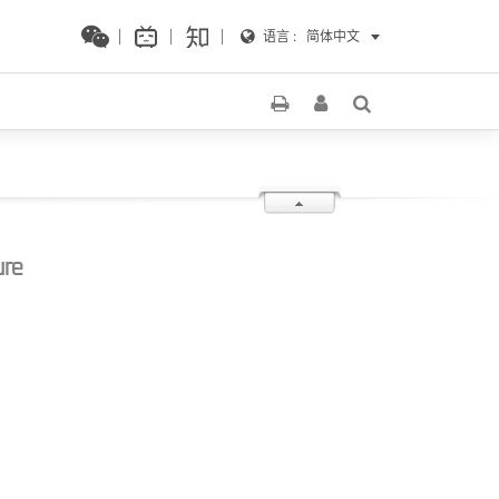
语言 :
简体中文
ure