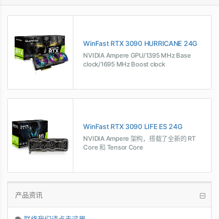
WinFast RTX 3090 HURRICANE 24G
NVIDIA Ampere GPU/1395 MHz Base
clock/1695 MHz Boost clock
WinFast RTX 3090 LIFE ES 24G
NVIDIA Ampere 架构，搭载了全新的 RT
Core 和 Tensor Core
产品资讯
联络我们请点击这里