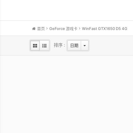
首页
GeForce 游戏卡
WinFast GTX1650 D5 4G
排序 :
日期
WinFast RTX 3050 HURRICANE
Win
WHITE EDITION 8G
NVIDI
NVIDIA Ampere GPU/1552 MHz Base
clock/1777 MHz Boost clock