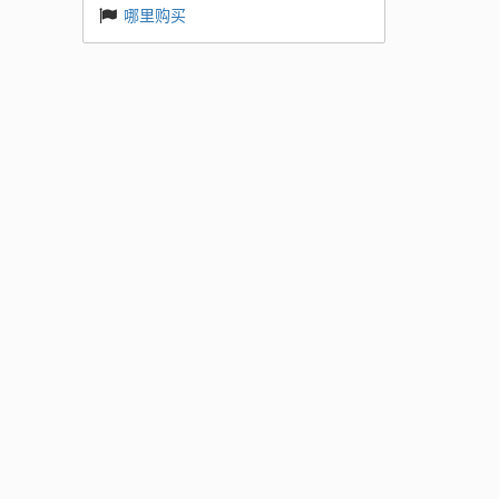
哪里购买
 ES
新的 RT