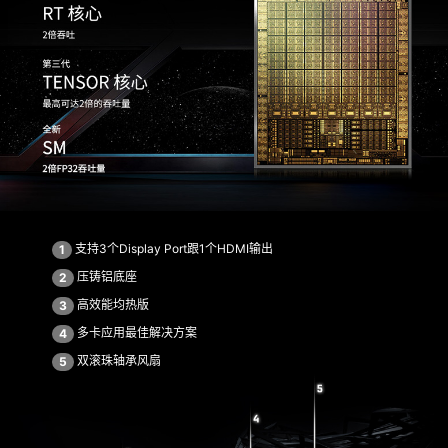
支持3个Display Port跟1个HDMI输出
1
压铸铝底座
2
高效能均热版
3
多卡应用最佳解决方案
4
双滚珠轴承风扇
5