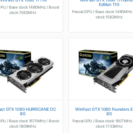
Edition 11G
GPU / Base clock 1480MHz / Boost
Pascal GPU / Base clock 1480MHz 
clock 1582MHz
clock 1582MHz
ast GTX 1080 HURRICANE OC
WinFast GTX 1080 Founders Ed
8G
8G
GPU / Base clock 1670MHz / Boost
Pascal GPU / Base clock 1607MHz 
clock 1809MHz
clock 1733MHz