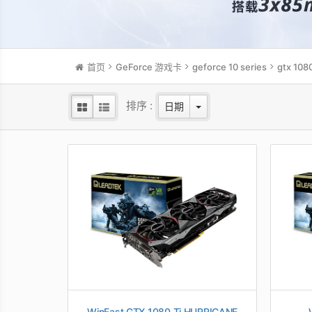
首页
GeForce 游戏卡
geforce 10 series
gtx 1080
排序 :
日期
WinFast GTX 1080 Ti HURRICANE