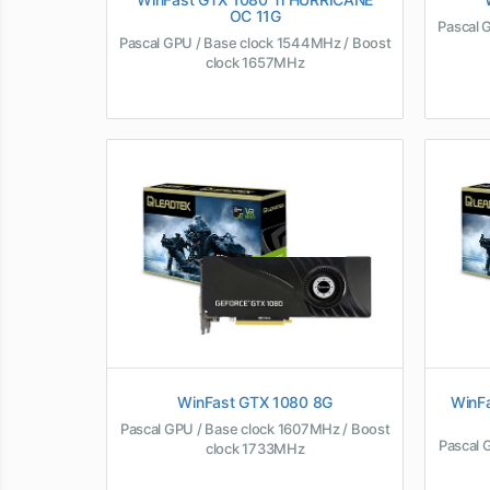
OC 11G
Pascal 
Pascal GPU / Base clock 1544MHz / Boost
clock 1657MHz
WinFast GTX 1080 8G
WinF
Pascal GPU / Base clock 1607MHz / Boost
Pascal 
clock 1733MHz