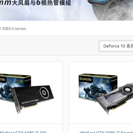
 1080 ti series
GeForce 10 系
WinFast GTX 1080 Ti 11G
WinFast GTX 1080 Ti Found