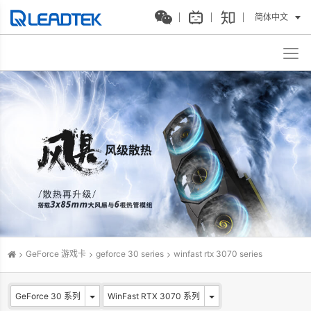
简体中文
GeForce 游戏卡
geforce 30 series
winfast rtx 3070 series
GeForce 30 系列
WinFast RTX 3070 系列