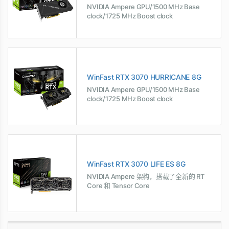
NVIDIA Ampere GPU/1500 MHz Base
clock/1725 MHz Boost clock
WinFast RTX 3070 HURRICANE 8G
NVIDIA Ampere GPU/1500 MHz Base
clock/1725 MHz Boost clock
WinFast RTX 3070 LIFE ES 8G
NVIDIA Ampere 架构，搭载了全新的 RT
Core 和 Tensor Core