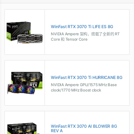
WinFast RTX 3070 Ti LIFE ES 8G
NVIDIA Ampere 架构，搭载了全新的 RT
Core 和 Tensor Core
WinFast RTX 3070 Ti HURRICANE 8G
NVIDIA Ampere GPU/1575 MHz Base
clock/1770 MHz Boost clock
WinFast RTX 3070 AI BLOWER 8G
REV A