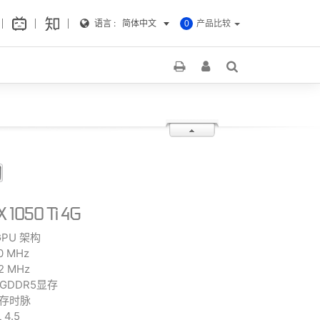
语言 :
简体中文
产品比较
0
 1050 Ti 4G
GPU 架构
 MHz
 MHz
it GDDR5显存
显存时脉
 4.5