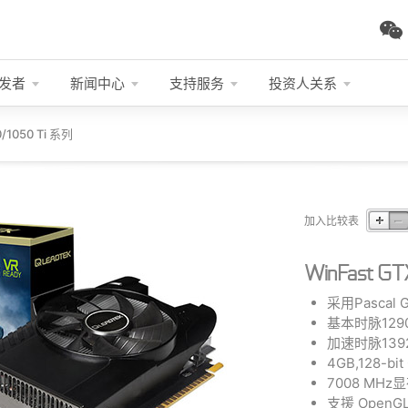
发者
新闻中心
支持服务
投资人关系
0/1050 Ti 系列
加入比较表
WinFast GTX
采用Pascal 
基本时脉1290
加速时脉1392
4GB,128-b
7008 MHz
支援 OpenGL