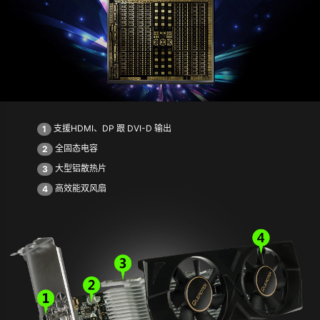
支援HDMI、DP 跟 DVI-D 输出
1
全固态电容
2
大型铝散热片
3
高效能双风扇
4