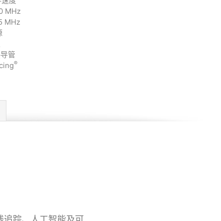
内存速度
 MHz
 MHz
源
板
热导管
®
cing
光线追踪、人工智能及可