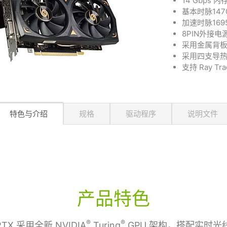
14 Gbps 
基本时脉1470
加速时脉1695
8PIN外接电
采用金属背
采用四支导
支持 Ray Tra
特色与介绍
规格
驱动程序
说明文件
产品特色
®
®
TX 采用全新 NVIDIA
Turing
GPU 架构，搭配实时