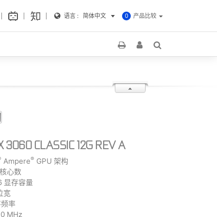
语言 :
简体中文
产品比较
0
X 3060 CLASSIC 12G REV A
®
®
Ampere
GPU 架构
A 核心数
R6 显存容量
存位宽
显存频率
0 MHz