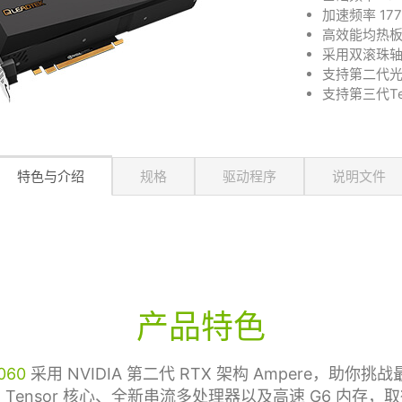
加速频率 177
高效能均热
采用双滚珠
支持第二代
支持第三代Te
特色与介绍
规格
驱动程序
说明文件
产品特色
060
采用 NVIDIA 第二代 RTX 架构 Ampere，助你
 Tensor 核心、全新串流多处理器以及高速 G6 内存，