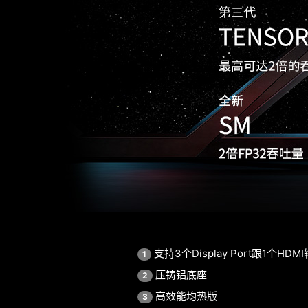
支持3个Display Port跟1个HDM
1
压铸铝底座
2
高效能均热版
3