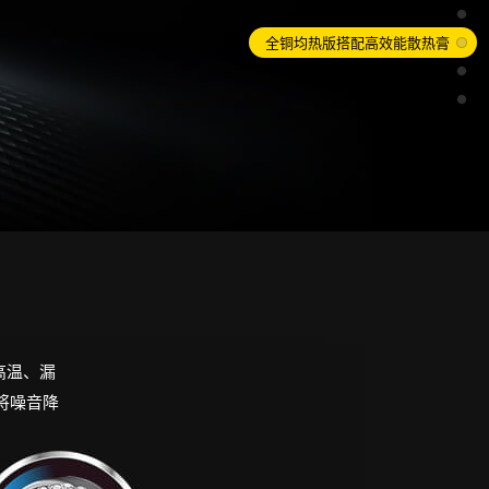
全铜均热版搭配高效能散热膏
高温、漏
将噪音降