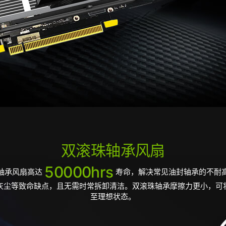
双滚珠轴承风扇
50000hrs
轴承风扇高达
寿命，解决常见油封轴承的不耐
灰尘等致命缺点，且无需时常拆卸清洁。双滚珠轴承摩擦力更小，可
至理想状态。