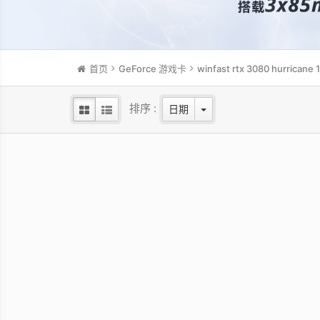
首页
GeForce 游戏卡
winfast rtx 3080 hurricane 
排序 :
日期
WinFast RTX 3050 HURRICANE
Win
WHITE EDITION 8G
NVIDI
NVIDIA Ampere GPU/1552 MHz Base
clock/1777 MHz Boost clock