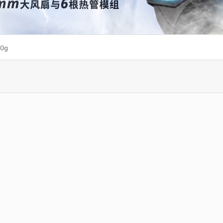
10g
Fast RTX 3050 CLASSIC 8G
WinFast RTX 3080 HURRIC
12G
A Ampere GPU/15520 MHz Base
NVIDIA Ampere GPU/1260 MHz
clock/1777 MHz Boost clock
clock/1710 MHz Boost cloc