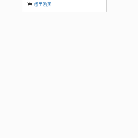
哪里购买
 ES
新的 RT