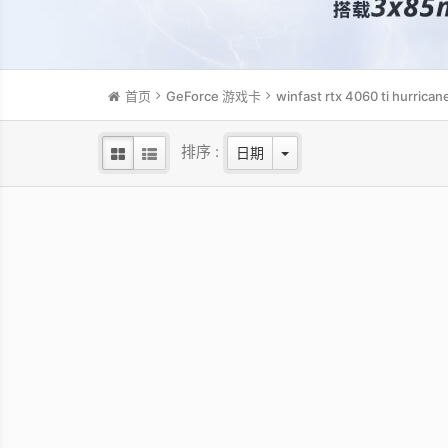
首页
GeForce 游戏卡
winfast rtx 4060 ti hurrican
排序 :
日期
WinFast RTX 3050 HURRICANE
Win
WHITE EDITION 8G
NVIDI
NVIDIA Ampere GPU/1552 MHz Base
clock/1777 MHz Boost clock