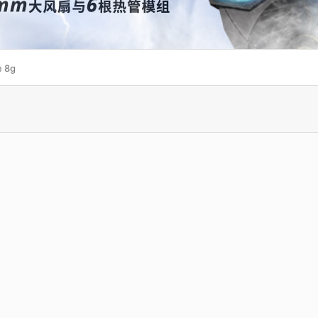
e 8g
Fast RTX 3050 CLASSIC 8G
WinFast RTX 3080 HURRIC
12G
A Ampere GPU/15520 MHz Base
NVIDIA Ampere GPU/1260 MHz
clock/1777 MHz Boost clock
clock/1710 MHz Boost cloc