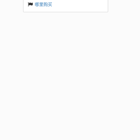
哪里购买
 ES
新的 RT