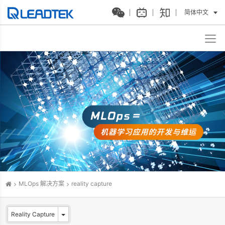
简体中文
MLOps 解决方案
reality capture
Reality Capture