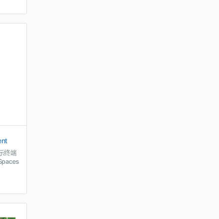
ent
示终端
paces