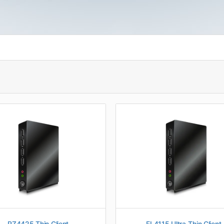
RZ4425 Thin Client
EL4115 Ultra-Thin Client