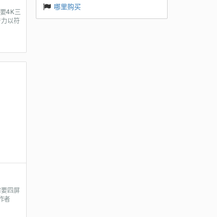
哪里购买
要4K三
产力以符
需要四屏
作者