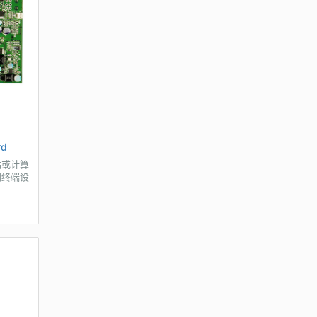
rd
站或计算
到终端设