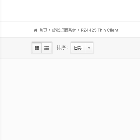
首页
虚拟桌面系统
RZ4425 Thin Client
排序 :
日期
RZ2225 Thin Client
高安全性和小巧精实的设计，支援4K三屏
高效
幕显示与进阶功能扩充以符合各种需求
屏幕