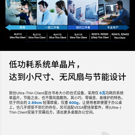
丽台Ultra-Thin Client是台书本大小的台式设备，采用仅
6瓦
功耗的系统
单晶片，节能之余，也不需风扇散热。其小巧、零噪音、易维护的特色，
优于同业的
2.69cm
轻薄厚度，仅重
600g
，让使用者即便置于办公桌
上，也几乎感受不到它的存在，另可选配VESA壁挂架套件，将(Ultra-)
Thin Client安装于荧幕后方，清出更多桌面办公空间。