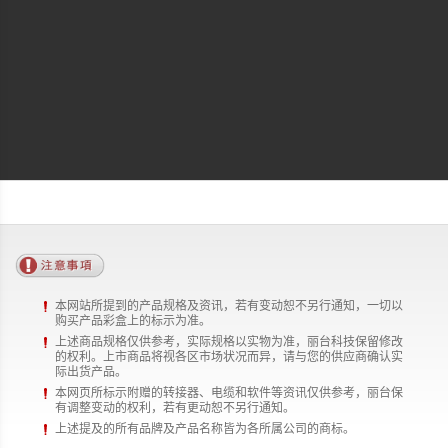
本网站所提到的产品规格及资讯，若有变动恕不另行通知，一切以
购买产品彩盒上的标示为准。
上述商品规格仅供参考，实际规格以实物为准，丽台科技保留修改
的权利。上市商品将视各区市场状况而异，请与您的供应商确认实
际出货产品。
本网页所标示附赠的转接器、电缆和软件等资讯仅供参考，丽台保
有调整变动的权利，若有更动恕不另行通知。
上述提及的所有品牌及产品名称皆为各所属公司的商标。