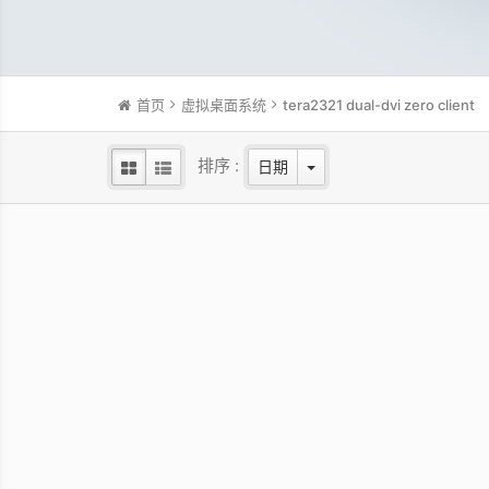
首页
虚拟桌面系统
tera2321 dual-dvi zero client
排序 :
日期
RZ2225 Thin Client
高安全性和小巧精实的设计，支援4K三屏
高效
幕显示与进阶功能扩充以符合各种需求
屏幕