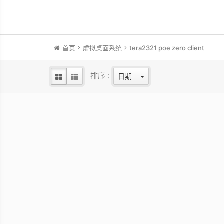
首页
虚拟桌面系统
tera2321 poe zero client
排序 :
日期
RZ2225 Thin Client
高安全性和小巧精实的设计，支援4K三屏
高效
幕显示与进阶功能扩充以符合各种需求
屏幕