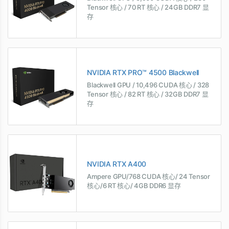
Tensor 核心 / 70 RT 核心 / 24GB DDR7 显
存
NVIDIA RTX PRO™ 4500 Blackwell
Blackwell GPU / 10,496 CUDA 核心 / 328
Tensor 核心 / 82 RT 核心 / 32GB DDR7 显
存
NVIDIA RTX A400
Ampere GPU/768 CUDA 核心/ 24 Tensor
核心/6 RT 核心/ 4GB DDR6 显存