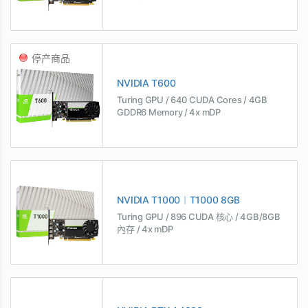
停产商品
NVIDIA T600
Turing GPU / 640 CUDA Cores / 4GB
GDDR6 Memory / 4x mDP
NVIDIA T1000︱T1000 8GB
Turing GPU / 896 CUDA 核心 / 4GB/8GB
內存 / 4x mDP