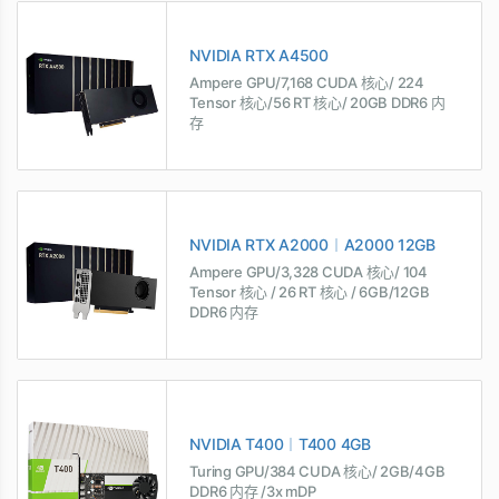
NVIDIA RTX A4500
Ampere GPU/7,168 CUDA 核心/ 224
Tensor 核心/56 RT 核心/ 20GB DDR6 内
存
NVIDIA RTX A2000︱A2000 12GB
Ampere GPU/3,328 CUDA 核心/ 104
Tensor 核心 / 26 RT 核心 / 6GB/12GB
DDR6 内存
NVIDIA T400︱T400 4GB
Turing GPU/384 CUDA 核心/ 2GB/4GB
DDR6 内存 /3x mDP