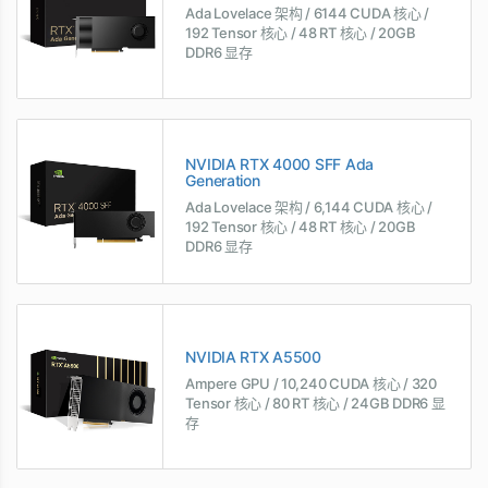
Ada Lovelace 架构 / 6144 CUDA 核心 /
192 Tensor 核心 / 48 RT 核心 / 20GB
DDR6 显存
NVIDIA RTX 4000 SFF Ada
Generation
Ada Lovelace 架构 / 6,144 CUDA 核心 /
192 Tensor 核心 / 48 RT 核心 / 20GB
DDR6 显存
NVIDIA RTX A5500
Ampere GPU / 10,240 CUDA 核心 / 320
Tensor 核心 / 80 RT 核心 / 24GB DDR6 显
存