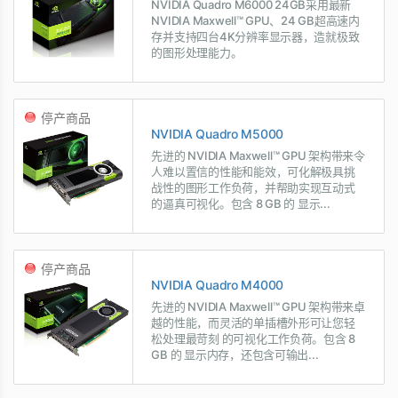
NVIDIA Quadro M6000 24GB采用最新
NVIDIA Maxwell™ GPU、24 GB超高速内
存并支持四台4K分辨率显示器，造就极致
的图形处理能力。
停产商品
NVIDIA Quadro M5000
先进的 NVIDIA Maxwell™ GPU 架构带来令
人难以置信的性能和能效，可化解极具挑
战性的图形工作负荷，并帮助实现互动式
的逼真可视化。包含 8 GB 的 显示...
停产商品
NVIDIA Quadro M4000
先进的 NVIDIA Maxwell™ GPU 架构带来卓
越的性能，而灵活的单插槽外形可让您轻
松处理最苛刻 的可视化工作负荷。包含 8
GB 的 显示内存，还包含可输出...