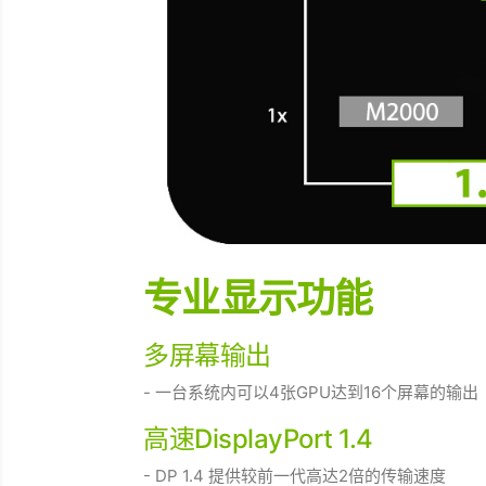
专业显示功能
多屏幕输出
- 一台系统内可以4张GPU达到16个屏幕的输出
高速DisplayPort 1.4
- DP 1.4 提供较前一代高达2倍的传输速度