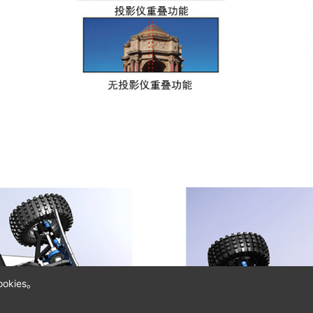
kies。