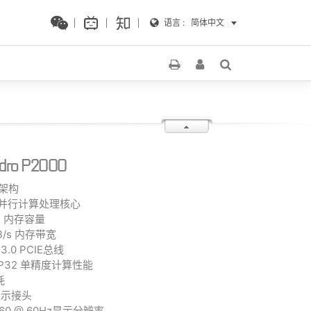
语言 :
简体中文
dro P2000
U 架构
DA 并行计算处理核心
R5 内存容量
 GB/s 内存带宽
s 3.0 PCIE总线
 FP32 单精度计算性能
耗
4 显示接头
2160 @ 60Hz显示分辨率