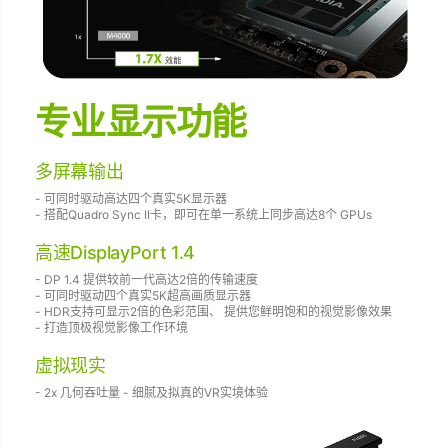
专业显示功能
多屏幕输出
- 可同时驱动高达四个真实5K显示器
- 搭配Quadro Sync II卡，即可在单一系统上同步高达8个 GPUs
高速DisplayPort 1.4
- DP 1.4 提供较前一代高达2倍的传输速度
- 可同时驱动四个真实5K超高画质显示器
- HDR支持可显示2倍的色彩范围、 提供您鲜明饱和的视觉影像效果
- 打造顶极视觉影像工作环境
虚拟现实
- 2x 几何吞吐量 - 细腻及拟真的VR实境体验