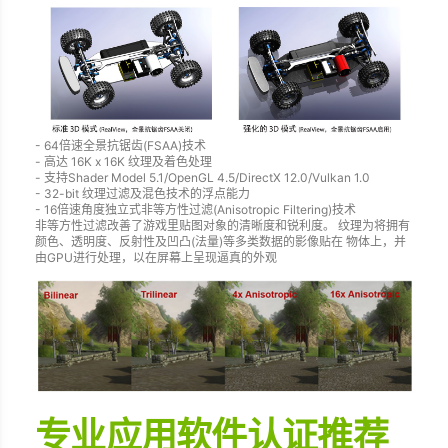
- 64倍速全景抗锯齿(FSAA)技术
- 高达 16K x 16K 纹理及着色处理
- 支持Shader Model 5.1/OpenGL 4.5/DirectX 12.0/Vulkan 1.0
- 32-bit 纹理过滤及混色技术的浮点能力
- 16倍速角度独立式非等方性过滤(Anisotropic Filtering)技术
非等方性过滤改善了游戏里贴图对象的清晰度和锐利度。 纹理为将拥有
颜色、透明度、反射性及凹凸(法量)等多类数据的影像贴在 物体上，并
由GPU进行处理，以在屏幕上呈现逼真的外观
专业应用软件认证推荐