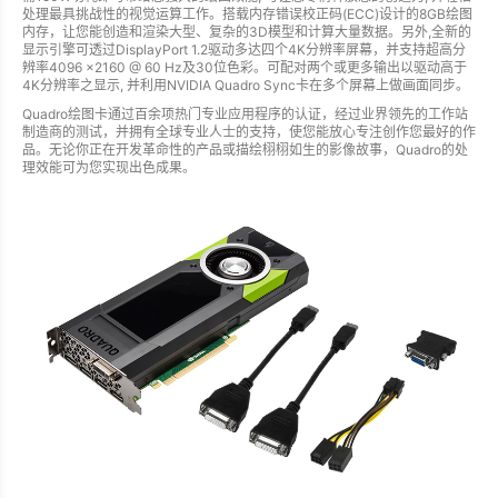
处理最具挑战性的视觉运算工作。搭载内存错误校正码(ECC)设计的8GB绘图
内存，让您能创造和渲染大型、复杂的3D模型和计算大量数据。另外,全新的
显示引擎可透过DisplayPort 1.2驱动多达四个4K分辨率屏幕，并支持超高分
辨率4096 ×2160 @ 60 Hz及30位色彩。可配对两个或更多输出以驱动高于
4K分辨率之显示, 并利用NVIDIA Quadro Sync卡在多个屏幕上做画面同步。
Quadro绘图卡通过百余项热门专业应用程序的认证，经过业界领先的工作站
制造商的测试，并拥有全球专业人士的支持，使您能放心专注创作您最好的作
品。无论你正在开发革命性的产品或描绘栩栩如生的影像故事，Quadro的处
理效能可为您实现出色成果。