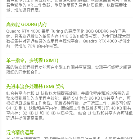
着色繁重的 VR 工作负载，重复使用预先着色材质像素，以提高吞吐
量，增加逼真程度。
高效能 GDDR6 内存
Quadro RTX 4000 采用 Turing 的高度优化 8GB GDDR6 内存子系
统，具备业界最快的绘图内存 (416 GB/s 峰值带宽)，为专门处理大型
数据集并对延迟敏感的应用程序理想平台。Quadro RTX 4000 提供比
前一代增加 70% 的内存带宽。
单一指令，多线程 (SIMT)
新的独立线程排程功能可在小型工作间共享资源，实现平行线程之间更
精细的同步和合作。
先进串流多处理器 (SM) 架构
结合共享内存和 L1 快取以大幅提高效能，并简化程序和减少所需的调
整来得到最佳的应用程序效能。每组 SM 包含 96 KB L1/共享内存，可
根据运算或绘图工作负载，配置各种容量。对于运算工作，最多可分配
64 KB 到 L1 快取和共享内存，而绘图工作负载最多可分配 48 KB 到共
享内存；32 KB L1 和 16 KB 材质单元。 结合 L1 快取和共享内存可降低
延迟并提供更高带宽。
混合精度运算
16 位浮点精度运算，可将吞吐量加倍并降低储存需求，实现更大型神经