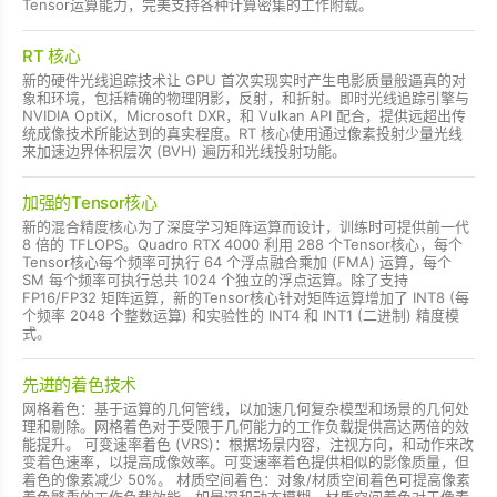
Tensor运算能力，完美支持各种计算密集的工作附载。
RT 核心
新的硬件光线追踪技术让 GPU 首次实现实时产生电影质量般逼真的对
象和环境，包括精确的物理阴影，反射，和折射。即时光线追踪引擎与
NVIDIA OptiX，Microsoft DXR，和 Vulkan API 配合，提供远超出传
统成像技术所能达到的真实程度。RT 核心使用通过像素投射少量光线
来加速边界体积层次 (BVH) 遍历和光线投射功能。
加强的Tensor核心
新的混合精度核心为了深度学习矩阵运算而设计，训练时可提供前一代
8 倍的 TFLOPS。Quadro RTX 4000 利用 288 个Tensor核心，每个
Tensor核心每个频率可执行 64 个浮点融合乘加 (FMA) 运算，每个
SM 每个频率可执行总共 1024 个独立的浮点运算。除了支持
FP16/FP32 矩阵运算，新的Tensor核心针对矩阵运算增加了 INT8 (每
个频率 2048 个整数运算) 和实验性的 INT4 和 INT1 (二进制) 精度模
式。
先进的着色技术
网格着色：基于运算的几何管线，以加速几何复杂模型和场景的几何处
理和剔除。网格着色对于受限于几何能力的工作负载提供高达两倍的效
能提升。 可变速率着色 (VRS)：根据场景内容，注视方向，和动作来改
变着色速率，以提高成像效率。可变速率着色提供相似的影像质量，但
着色的像素减少 50%。 材质空间着色：对象/材质空间着色可提高像素
着色繁重的工作负载效能，如景深和动态模糊。材质空间着色对于像素