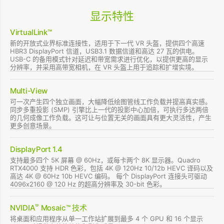
显示特性
VirtualLink™
新的开放式业界标准连接性，适用于下一代 VR 头盔，提供四个高速
HBR3 DisplayPort 信道，USB3.1 数据信道和高达 27 瓦的供电。
USB-C 的备用模式针对延迟和带宽需求进行优化，以提供更高的显示
分辨率，并采用高带宽相机，在 VR 头盔上用于追踪和扩增实境。
Multi-View
可一次产生四个独立画面，大幅降低绘图管线工作负载并提高真实感。
同步多重投影 (SMP) 引擎比上一代的投影中心加倍，可执行多达两倍
的几何成像工作负载。这可让与位置无关的画面具有更大灵活性，产生
更多创意场景。
DisplayPort 1.4
支持最多四个 5K 屏幕 @ 60Hz，或每卡两个 8K 显示器。Quadro
RTX4000 支持 HDR 色彩，包括 4K @ 120Hz 10/12b HEVC 译码以及
高达 4K @ 60Hz 10b HEVC 编码。 每个 DisplayPort 连接头可驱动
4096x2160 @ 120 Hz 的超高分辨率及 30-bit 色彩。
®
NVIDIA
Mosaic™ 技术
将桌面和应用程序从单一工作站扩展到最多 4 个 GPU 和 16 个显示