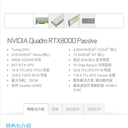
NVIDIA Quadro RTX8000 Passive
®
®
Turing GPU
4,608 NVIDIA
CUDA
核心
®
®
576 NVIDIA
Tensor核心
72 NVIDIA
RT 核心
48GB GDDR6 内存
高达 624GB/s 显存频宽
80T RTX-OPS
10 Giga Rays/s 光线投射
14.9 TFLOPS FP32 性能
29.9 TFLOPS FP16 性能
238.9 TOPS INT8 性能
119.4 TFLOPS Tensor 运算
最大功耗：250W
散热解决方案: 被动散热座
支持 Quadro vDWS
最高虚拟环境解析度: 4096 x
2160
特色与介绍
规格
驱动程序
说明文件
特色与介绍