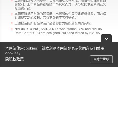
上述商品规格仅供参考，实际规格以实物为准，丽台科技保留修改
的权利。上市商品将视各区市场状况而异，请与您的供应商确认实
际出货产品。
本网页所标示附赠的转接器、电缆和软件等资讯仅供参考，丽台保
有调整变动的权利，若有更动恕不另行通知。
上述提及的所有品牌及产品名称皆为各所属公司的商标。
NVIDIA RTX PRO, NVIDIA RTX Workstation GPU and NVIDIA
Data Center GPU are designed, built and tested by NVIDIA.
本网站使用cookies。 继续浏览本网站即表示您同意我们使用
cookies。
支持服务
隐私权政策
同意并继续
联络方式
400-138-8886
服务时间：周一~周五 9:00-17:00（国家法定节假日除外）
service@leadtek.com.cn
沪ICP备14051368号-12