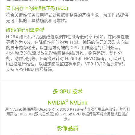
显卡内存上的错误修正码 (ECC)
符合关键性任务应用程式对数据完整性的严格需求，为工作站提供
无可比拟的计算精确度和可靠性。
i
编码/解码引擎增强
H.264 编码码率/品质改进以调节性能降低码率 (例如，在同样性能
等级约为 6%，在降低性能时约为 11%)。编码的位元流及动态向量
的显卡内存输出，以加速端对端的 GPU 工作流程的后制处理。
4x4 粒度的光流以改进影像画格内插/外推，物件追踪，动作分
割，动作识别等。I-画格只针对 H.264 和 HEVC 解码，可以只用
I-画格进行推理，以加速影像监控等用途。VP9 10/12 位元解码，
支持 VP9 HBD 内容解码。
多 GPU 技术
®
NVIDIA
NVLink
用 NVLink 连接两张 Quadro RTX 8000 Passive将有效可用显存加倍，并可利
用高达 100GB/s (双向总频宽) 的 GPU 对 GPU 数据传输率将应用程式性能扩
张。
影像品质