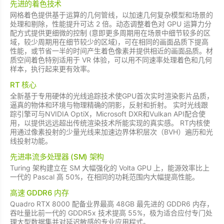
先进的着色技术
网格着色提供基于运算的几何管线，以加速几何复杂模型和场景的
处理和剔除，性能提升可达 2 倍。动态调整着色对 GPU 运算力分
配方式提供更细微的控制 (意即更多周期用在场景中细节较多的区
域，较少周期用在细节较少的区域)，可在相同的画面品质下提高
性能，或节省一半的时间产生着色像素并提供相近的画面品质。材
质空间着色特别适用于 VR 体验，可以用不同速率处理着色和几何
样本，执行起来更有效率。
RT 核心
全新基于专用硬体的光线追踪技术使GPU首次实时渲染影片品质，
逼真的物体和环境与物理精确的阴影，反射和折射。 实时光线跟
踪引擎可与NVIDIA OptiX，Microsoft DXR和Vulkan API配合使
用，以提供远远超出传统渲染技术所能实现的真实感。 RT内核使
用通过像素投射的少量光线来加速边界体积层次（BVH）遍历和光
线投射功能。
先进串流多处理器 (SM) 架构
Turing 架构建立在 SM 大幅强化的 Volta GPU 上，能源效率比上
一代的 Pascal 高 50%，在相同的功耗范围内大幅提高性能。
高速 GDDR6 内存
Quadro RTX 8000 配备业界最高 48GB 最先进的 GDDR6 内存，
吞吐量比前一代的 GDDR5x 技术提高 55%，极为适合应付专门处
理大型数据集并对延迟敏感的专业应用程式。