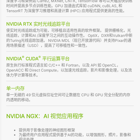
深度学习框架例如 Caffe2, MXNet, CNTK, TensorFlow 等可以大幅加快训练
时间并提高多节点训练性能。GPU 加速函式库如 cuDNN, cuBLAS, 和
TensorRT 为深度学习推理和高速计算 (HPC) 应用程式提供更高的性能。
NVIDIA RTX 实时光线追踪平台
使实时光线追踪成为可能，可移植且适用性高的软件框架。 提供栅格化，光
线追踪，计算和AI /深度学习之间的互动操作性。 OptiX，DXR和Vulkan中新
的Turing光线追踪加速。 NVIDIA MDL（现已开放源代码）并支持Pixar的通
用场景描述（USD），提高了可移植性和一致性。
®
®
NVIDIA
CUDA
平行运算平台
原生执行标准程式语言如 C/C++ 和 Fortran，以及 API 如 OpenCL，
OpenACC 和 Direct Compute，以加速光线追踪，影片和影像处理，以及流
体力学计算等技术。
单一内存
单一无缝的 49 位元虚拟位址空间可让数据在 CPU 和 GPU 完全分配的内存
内透明的移动。
NVIDIA NGX：AI 视觉应用程序
提供用于影像处理的神经图形框架
为最终用户应用程式提供基于AI的功能，以增强图形，照片，影像和
视讯处理