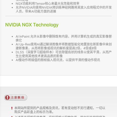
NGX功能利用Tensor核心来最大化性能和效率
允许NVIDIA向使用NVIDIA预训练神经网路将其放入应用程式中的开发
人员，带来AI功能方面的进展
NVIDIA NGX Technology
AI InPaint 允许从影像中删除既有内容，并用计算机生成的真实影像替
换它
AI Up-Res使用AI通过解译图像并将数据智能化地置放在新影像中来创
建新像素，从而将影像或视讯的解析度提高2倍，4倍或8倍
DLSS（深度学习超级样本）可去除锯齿状的线条以使其平滑，从而产
生比使用其他技术更高品质的影像
AI慢动作将插值的图帧插入视讯流，以提供平滑的慢动作视讯
本网站所提到的产品规格及资讯，若有变动恕不另行通知，一切以
购买产品彩盒上的标示为准。