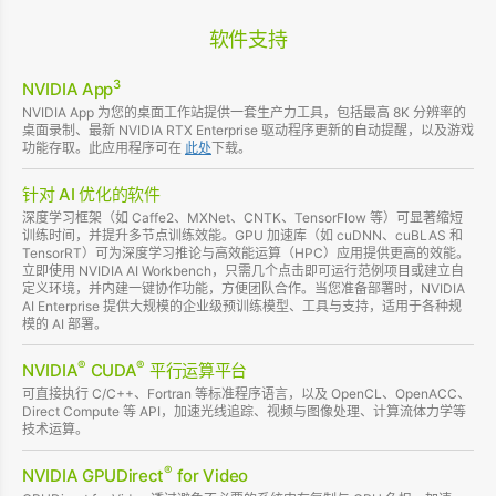
软件支持
3
NVIDIA App
NVIDIA App 为您的桌面工作站提供一套生产力工具，包括最高 8K 分辨率的
桌面录制、最新 NVIDIA RTX Enterprise 驱动程序更新的自动提醒，以及游戏
功能存取。此应用程序可在
此处
下载。
针对 AI 优化的软件
深度学习框架（如 Caffe2、MXNet、CNTK、TensorFlow 等）可显著缩短
训练时间，并提升多节点训练效能。GPU 加速库（如 cuDNN、cuBLAS 和
TensorRT）可为深度学习推论与高效能运算（HPC）应用提供更高的效能。
立即使用 NVIDIA AI Workbench，只需几个点击即可运行范例项目或建立自
定义环境，并内建一键协作功能，方便团队合作。当您准备部署时，NVIDIA
AI Enterprise 提供大规模的企业级预训练模型、工具与支持，适用于各种规
模的 AI 部署。
®
®
NVIDIA
CUDA
平行运算平台
可直接执行 C/C++、Fortran 等标准程序语言，以及 OpenCL、OpenACC、
Direct Compute 等 API，加速光线追踪、视频与图像处理、计算流体力学等
技术运算。
®
NVIDIA GPUDirect
for Video