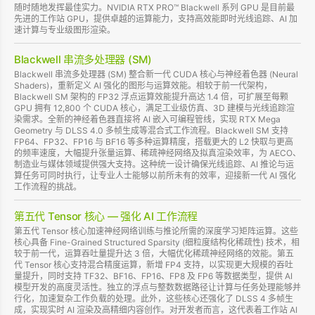
随时随地发挥最佳实力。NVIDIA RTX PRO™ Blackwell 系列 GPU 是目前最
先进的工作站 GPU，提供卓越的运算能力，支持高效能即时光线追踪、AI 加
速计算与专业级图形渲染。
Blackwell 串流多处理器 (SM)
Blackwell 串流多处理器 (SM) 整合新一代 CUDA 核心与神经着色器 (Neural
Shaders)，重新定义 AI 强化的图形与运算效能。相较于前一代架构，
Blackwell SM 架构的 FP32 浮点运算效能提升高达 1.4 倍，可扩展至每颗
GPU 拥有 12,800 个 CUDA 核心，满足工业级仿真、3D 建模与光线追踪渲
染需求。全新的神经着色器直接将 AI 嵌入可编程管线，实现 RTX Mega
Geometry 与 DLSS 4.0 多帧生成等混合式工作流程。Blackwell SM 支持
FP64、FP32、FP16 与 BF16 等多种运算精度，搭载更大的 L2 快取与更高
的频率速度，大幅提升张量运算、稀疏神经网络及拟真渲染效率，为 AECO、
制造业与媒体领域提供强大支持。这种统一设计确保光线追踪、AI 推论与运
算任务可同时执行，让专业人士能够以前所未有的效率，迎接新一代 AI 强化
工作流程的挑战。
第五代 Tensor 核心 — 强化 AI 工作流程
第五代 Tensor 核心加速神经网络训练与推论所需的深度学习矩阵运算。这些
核心具备 Fine-Grained Structured Sparsity (细粒度结构化稀疏性) 技术，相
较于前一代，运算吞吐量提升达 3 倍，大幅优化稀疏神经网络的效能。第五
代 Tensor 核心支持混合精度运算，新增 FP4 支持，以实现更大规模的吞吐
量提升，同时支持 TF32、BF16、FP16、FP8 及 FP6 等数据类型，提供 AI
模型开发的高度灵活性。独立的浮点与整数数据路径让计算与任务处理能够并
行化，加速复杂工作负载的处理。此外，这些核心还强化了 DLSS 4 多帧生
成，实现实时 AI 渲染及高精细内容创作。对开发者而言，这代表着工作站 AI