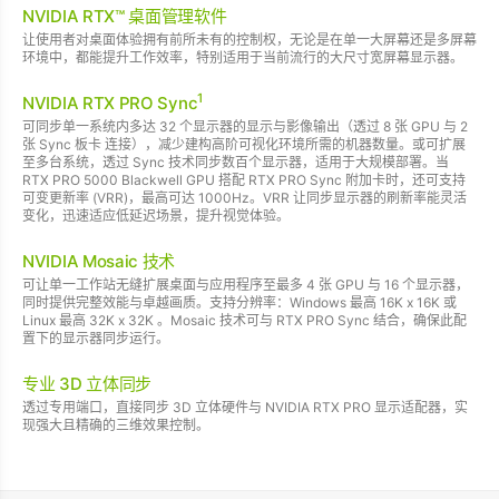
NVIDIA RTX™ 桌面管理软件
让使用者对桌面体验拥有前所未有的控制权，无论是在单一大屏幕还是多屏幕
环境中，都能提升工作效率，特别适用于当前流行的大尺寸宽屏幕显示器。
1
NVIDIA RTX PRO Sync
可同步单一系统内多达 32 个显示器的显示与影像输出（透过 8 张 GPU 与 2
张 Sync 板卡 连接），减少建构高阶可视化环境所需的机器数量。或可扩展
至多台系统，透过 Sync 技术同步数百个显示器，适用于大规模部署。当
RTX PRO 5000 Blackwell GPU 搭配 RTX PRO Sync 附加卡时，还可支持
可变更新率 (VRR)，最高可达 1000Hz。VRR 让同步显示器的刷新率能灵活
变化，迅速适应低延迟场景，提升视觉体验。
NVIDIA Mosaic 技术
可让单一工作站无缝扩展桌面与应用程序至最多 4 张 GPU 与 16 个显示器，
同时提供完整效能与卓越画质。支持分辨率：Windows 最高 16K x 16K 或
Linux 最高 32K x 32K 。Mosaic 技术可与 RTX PRO Sync 结合，确保此配
置下的显示器同步运行。
专业 3D 立体同步
透过专用端口，直接同步 3D 立体硬件与 NVIDIA RTX PRO 显示适配器，实
现强大且精确的三维效果控制。