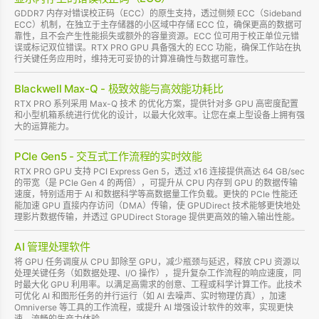
GDDR7 内存对错误校正码（ECC）的原生支持，透过侧频 ECC（Sideband
ECC）机制，在独立于主存储器的小区域中存储 ECC 位，确保更高的数据可
靠性，且不会产生性能损失或额外的容量资源。ECC 位可用于校正单位元错
误或标记双位错误。RTX PRO GPU 具备强大的 ECC 功能，确保工作站在执
行关键任务应用时，维持无可妥协的计算准确性与数据可靠性。
Blackwell Max-Q - 极致效能与高效能功耗比
RTX PRO 系列采用 Max-Q 技术 的优化方案，提供针对多 GPU 高密度配置
和小型机箱系统进行优化的设计，以最大化效率。让您在桌上型设备上拥有强
大的运算能力。
PCIe Gen5 - 交互式工作流程的实时效能
RTX PRO GPU 支持 PCI Express Gen 5，透过 x16 连接提供高达 64 GB/sec
的带宽（是 PCIe Gen 4 的两倍），可提升从 CPU 内存到 GPU 的数据传输
速度，特别适用于 AI 和数据科学等高数据量工作负载。更快的 PCIe 性能还
能加速 GPU 直接内存访问（DMA）传输，使 GPUDirect 技术能够更快地处
理影片数据传输，并透过 GPUDirect Storage 提供更高效的输入输出性能。
AI 管理处理软件
将 GPU 任务调度从 CPU 卸除至 GPU，减少瓶颈与延迟，释放 CPU 资源以
处理关键任务（如数据处理、I/O 操作），提升复杂工作流程的响应速度，同
时最大化 GPU 利用率。以满足高需求的创意、工程或科学计算工作。此技术
可优化 AI 和图形任务的并行运行（如 AI 去噪声、实时物理仿真），加速
Omniverse 等工具的工作流程，或提升 AI 增强设计软件的效率，实现更快
速、流畅的生产力体验。