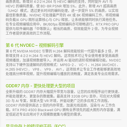
画质表现。新增对 4:2:2 H.264 与 HEVC 编码的支持，同时提升 AV1 与
HEVC 的编码质量，使 BD-BR PSNR 增加 5%。此外，新增 AV1 超高画质
（UHQ）模式，透过更长时间的编码处理，进一步提升 5% 的画质，以实现
最佳影像质量。NVENC 可处理最严苛的 4K 或 8K 视频编码工作，将视频编
码负载从 GPU 图形运算核心与 CPU 释放，让系统能够同时执行其他任务。
在专业视频编辑应用中，8K/60fps 视频编码亦可顺畅进行。RTX PRO GPU
提供与软件编码器「中等默认」相当的画质，但效能提升 2 倍，为专业视频
工作者提供更高效的工作流程。
第 6 代 NVDEC – 视频解码引擎
第 6 代 NVIDIA NVDEC 引擎的 H.264 解码效能较前一代提升最多 2 倍，并
新增支持 4:2:2 H.264 与 HEVC 解码。这项技术可让专业使用者享受高画质
视频播放，加速视频数据导入，并运用 AI 驱动的进阶视频编辑功能。NVDEC
支持以下硬件加速解码的视频格式：MPEG-2 、 VC-1 、H.264 (AVCHD) 、
H.265 (HEVC) 、 VP8 、 VP9 、 AV1 。这项技术让专业工作者能够更高效地
处理高分辨率视频，提升视频编辑与播放的流畅度，满足各类专业应用需求。
GDDR7 内存 - 更快处理更大型的项目
全新升级的 GDDR7 内存大幅提升带宽与容量，让您的应用程序运行更快速，
并能处理更大、更复杂的数据集。最高支持 32GB GPU 显存，可应对大规模
3D 与 AI 专案，探索大型 VR 环境，并驱动更广泛的多应用工作流程。
GDDR7 内存提供高达 2 倍的内存带宽，加速光线追踪、渲染与 AI 工作负
载。RTX PRO 4500 Blackwell GPU 拥有业界领先的超大图形内存容量，满
足低延迟专业应用对于大规模数据集与模型的需求。
显示内存上的错误校正码（ECC）