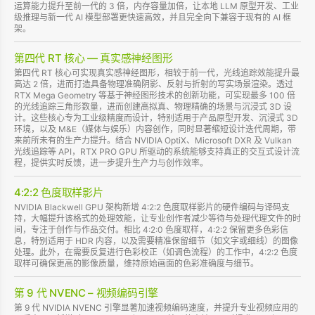
运算能力提升至前一代的 3 倍，内存容量加倍，让本地 LLM 原型开发、工业
级推理与新一代 AI 模型部署更快速高效，并且完全向下兼容于现有的 AI 框
架。
第四代 RT 核心 — 真实感神经图形
第四代 RT 核心可实现真实感神经图形，相较于前一代，光线追踪效能提升最
高达 2 倍，进而打造具备物理准确阴影、反射与折射的写实场景渲染。透过
RTX Mega Geometry 等基于神经图形技术的创新功能，可实现最多 100 倍
的光线追踪三角形数量，进而创建高拟真、物理精确的场景与沉浸式 3D 设
计。这些核心专为工业级精度而设计，特别适用于产品原型开发、沉浸式 3D
环境，以及 M&E（媒体与娱乐）内容创作，同时显著缩短设计迭代周期，带
来前所未有的生产力提升。结合 NVIDIA OptiX、Microsoft DXR 及 Vulkan
光线追踪等 API，RTX PRO GPU 所驱动的系统能够支持真正的交互式设计流
程，提供实时反馈，进一步提升生产力与创作效率。
4:2:2 色度取样影片
NVIDIA Blackwell GPU 架构新增 4:2:2 色度取样影片的硬件编码与译码支
持，大幅提升该格式的处理效能，让专业创作者减少等待与处理代理文件的时
间，专注于创作与作品交付。相比 4:2:0 色度取样，4:2:2 保留更多色彩信
息，特别适用于 HDR 内容，以及需要精准保留细节（如文字或细线）的图像
处理。此外，在需要反复进行色彩校正（如调色流程）的工作中，4:2:2 色度
取样可确保更高的影像质量，维持原始画面的色彩准确度与细节。
第 9 代 NVENC – 视频编码引擎
第 9 代 NVIDIA NVENC 引擎显著加速视频编码速度，并提升专业视频应用的