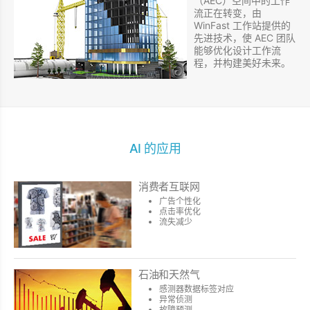
（AEC）空间中的工作
流正在转变，由
WinFast 工作站提供的
先进技术，使 AEC 团队
能够优化设计工作流
程，并构建美好未来。
AI 的应用
消费者互联网
广告个性化
点击率优化
流失减少
石油和天然气
感测器数据标签对应
异常侦测
故障预测