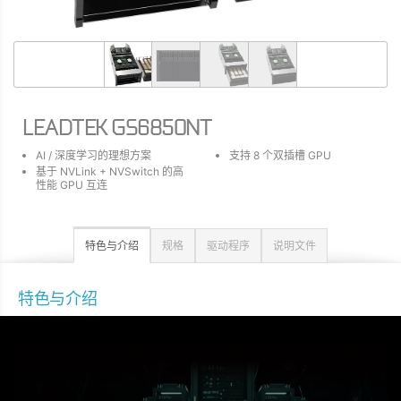
LEADTEK GS6850NT
AI / 深度学习的理想方案
支持 8 个双插槽 GPU
基于 NVLink + NVSwitch 的高
性能 GPU 互连
特色与介绍
规格
驱动程序
说明文件
特色与介绍