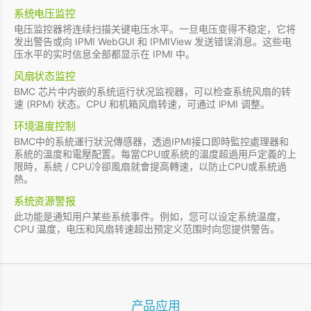
系统电压监控
电压监控器将连续扫描关键电压水平。一旦电压变得不稳定，它将
发出警告或向 IPMI WebGUI 和 IPMIView 发送错误消息。这些电
压水平的实时信息全部都显示在 IPMI 中。
风扇状态监控
BMC 芯片中内嵌的系统运行状况监视器，可以检查系统风扇的转
速 (RPM) 状态。CPU 和机箱风扇转速，可通过 lPMI 调整。
环境温度控制
BMC中的系統運行狀況傳感器，透過IPMI接口即時監控處理器和
系統的溫度和電壓配置。每當CPU或系統的溫度超過用戶定義的上
限時，系統 / CPU冷卻風扇就會提高轉速，以防止CPU或系統過
熱。
系统资源警报
此功能是通知用户某些系统事件。例如，您可以设定系统温度，
CPU 温度，电压和风扇转速超出预定义范围时向您提供警告。
产品应用