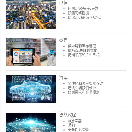
电信
侦测网络/安全/异常
预测网络性能
优化网络资源（SON）
零售
供应链和库存管理
价格管理/降价优化
促销顺序和广告目标
汽车
个性化和客户智能互动
连线车辆预测维护
预测需求和容量规划
智能家居
AI扬声器
照明
安全性AI设备