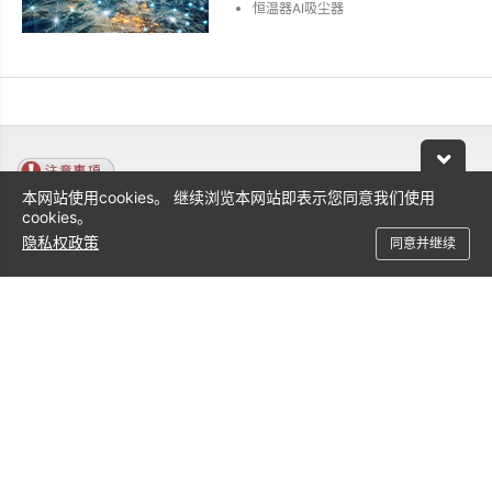
恒温器AI吸尘器
本网站使用cookies。 继续浏览本网站即表示您同意我们使用
本网站所提到的产品规格及资讯，若有变动恕不另行通知，一切以
cookies。
购买产品彩盒上的标示为准。
隐私权政策
同意并继续
上述商品规格仅供参考，实际规格以实物为准，丽台科技保留修改
的权利。上市商品将视各区市场状况而异，请与您的供应商确认实
际出货产品。
本网页所标示附赠的转接器、电缆和软件等资讯仅供参考，丽台保
有调整变动的权利，若有更动恕不另行通知。
上述提及的所有品牌及产品名称皆为各所属公司的商标。
支持服务
联络方式