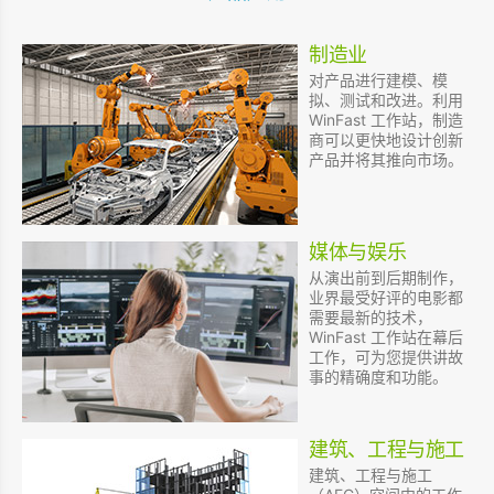
制造业
对产品进行建模、模
拟、测试和改进。利用
WinFast 工作站，制造
商可以更快地设计创新
产品并将其推向市场。
媒体与娱乐
从演出前到后期制作，
业界最受好评的电影都
需要最新的技术，
WinFast 工作站在幕后
工作，可为您提供讲故
事的精确度和功能。
建筑、工程与施工
建筑、工程与施工