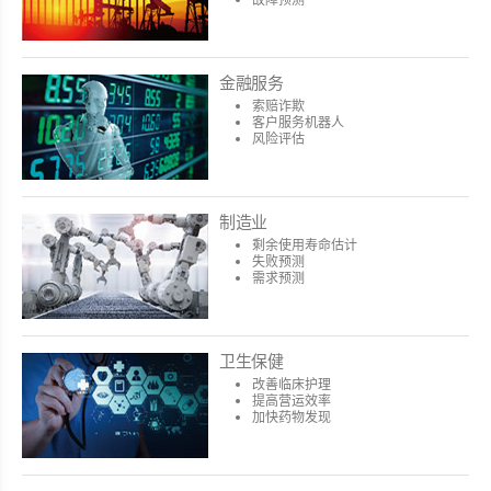
金融服务
索赔诈欺
客户服务机器人
风险评估
制造业
剩余使用寿命估计
失败预测
需求预测
卫生保健
改善临床护理
提高营运效率
加快药物发现