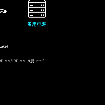
ake)
®
IMM/LRDIMM, ⽀持 Intel