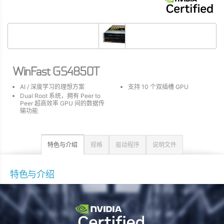
WinFast GS4850T
AI / 深度学习的理想方案
支持 10 个双插槽 GPU
Dual Root 系统，拥有 Peer to
Peer 超高效率 GPU 间的数据传
输功能
特色与介绍
规格
驱动程序
说明文件
特色与介绍