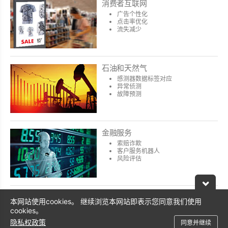
消费者互联网
广告个性化
点击率优化
流失减少
石油和天然气
感测器数据标签对应
异常侦测
故障预测
金融服务
索赔诈欺
客户服务机器人
风险评估
制造业
本网站使用cookies。 继续浏览本网站即表示您同意我们使用
剩余使用寿命估计
cookies。
失败预测
隐私权政策
同意并继续
需求预测