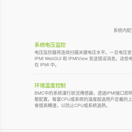
系统内配置 
系统电压监控
电压监控器将连续扫描关键电压水平。一旦电压变
IPMI WebGUI 和 IPMIView 发送错误消
在 IPMI 中。
环境温度控制
BMC中的系統運行狀況傳感器，透過IPMI接口
壓配置。每當CPU或系統的溫度超過用戶定義的上限
會提高轉速，以防止CPU或系統過熱。