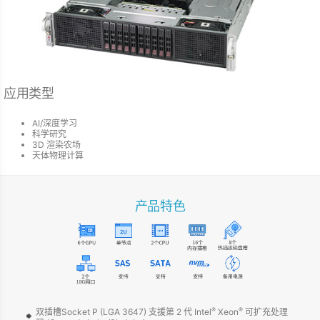
应用类型
AI/深度学习
科学研究
3D 渲染农场
天体物理计算
产品特色
®
®
双插槽Socket P (LGA 3647) 支援第 2 代 Intel
Xeon
可扩充处理