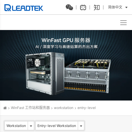
简体中文
WinFast 工作站和服务器
workstation
entry-level
Workstation
Entry-level Workstation