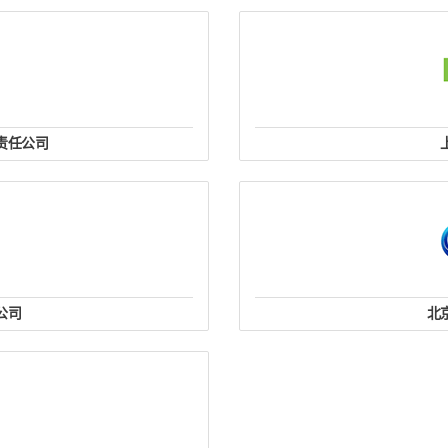
责任公司
01583286
联
.com
邮箱
际大厦505室
上海市闵行区莲花
公司
北
78
联
厦D1205
地址: 北京