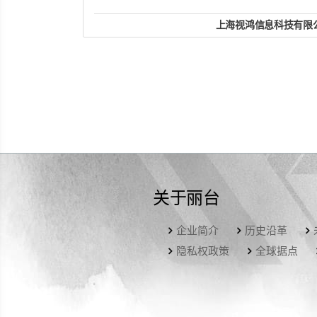
上海视鸿信息科技有限
公司地址：上海市中山南二路932弄
手机：13601826581
联系人：李多庆
QQ： 34713885
website
关于丽台
企业简介
历史沿革
隐私权政策
全球据点