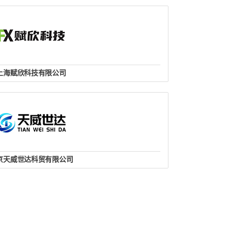
website
上海赋欣科技有限公司
联系人：邵万青
系电话：13564719974
: swq@runyou360.com
路1978号F栋10楼1008-1009室
website
京天威世达科贸有限公司
联系人：周晨晨
系电话：18501281616
市海淀区玲珑路9号院东区8号楼1021
website