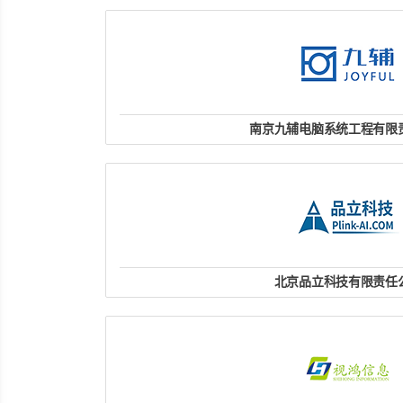
website
南京九辅电脑系统工程有限
联系人 : 吴德新
联系电话 : 025-83675522/138
E-mail : 499894318@qq
南京市玄武区珠江路499号雄狮国
website
北京品立科技有限责任
联系人：吕玉龙
联系电话：186184773
北京市海淀区上地三街金隅嘉华大
website