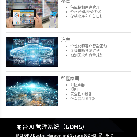
零售
供应链和库存管理
价格管理/降价优化
促销顺序和广告目标
汽车
个性化和客户智能互动
连线车辆预测维护
预测需求和容量规划
智能家居
AI扬声器
照明
安全性AI设备
恒温器AI吸尘器
丽台 AI 管理系统（GDMS）
丽台 GPU Docker Management System (GDMS) 是一款以