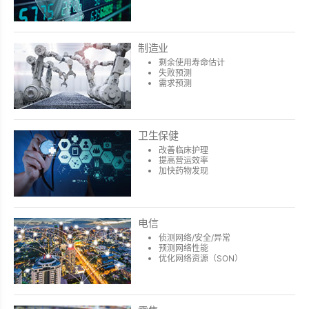
制造业
剩余使用寿命估计
失败预测
需求预测
卫生保健
改善临床护理
提高营运效率
加快药物发现
电信
侦测网络/安全/异常
预测网络性能
优化网络资源（SON）