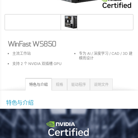
WinFast WS850
主流工作站
专为 AI / 深度学习 / CAD / 3D 建
模而设计
支持 2 个 NVIDIA 双插槽 GPU
特色与介绍
规格
驱动程序
说明文件
特色与介绍