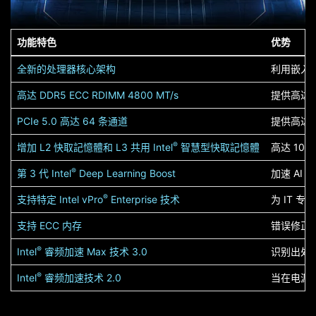
功能特色
优势
全新的处理器核心架构
利用嵌入
高达 DDR5 ECC RDIMM 4800 MT/s
提供高达
PCIe 5.0 高达 64 条通道
提供高达 2
®
增加 L2 快取記憶體和 L3 共用 Intel
智慧型快取記憶體
高达 1
®
第 3 代 Intel
Deep Learning Boost
加速 AI
®
支持特定 Intel vPro
Enterprise 技术
为 IT
支持 ECC 内存
错误修正
®
Intel
睿频加速 Max 技术 3.0
识别出处
®
Intel
睿频加速技术 2.0
当在电源